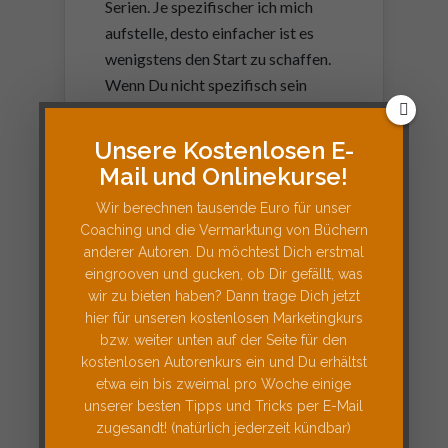
Serien. Je spezifischer ich mich
aufstelle, desto einfacher ist es
wenigstens den Start zu schaffen.
Wenn Du nicht spezifisch sein
möchtest, dann starte wenigstens
spezifisch und werde dann breiter.
Unsere Kostenlosen E-
Durch Deine Nischenauswahl und
Mail und Onlinekurse!
Zielgruppen-Targetierung
kannst
Wir berechnen tausende Euro für unser
Du anschließend immernoch in die
Coaching und die Vermarktung von Büchern
Breite gehen. Somit hast Du dann
anderer Autoren. Du möchtest Dich erstmal
schon eine Fanbase aufgebaut, die
eingrooven und gucken, ob Dir gefällt, was
ohnehin Deine Bücher lesen. So
wir zu bieten haben? Dann trage Dich jetzt
kannst Du Dich breiter aufstellen,
hier für unseren kostenlosen Marketingkurs
bzw. weiter unten auf der Seite für den
also immer mehr in die Breite
kostenlosen Autorenkurs ein und Du erhältst
gehen und letztendlich dann den
etwa ein bis zweimal pro Woche einige
ganz normalen Krimi schreiben, der
unserer besten Tipps und Tricks per E-Mail
gar nicht mehr so spezifisch auf
zugesandt! (natürlich jederzeit kündbar)