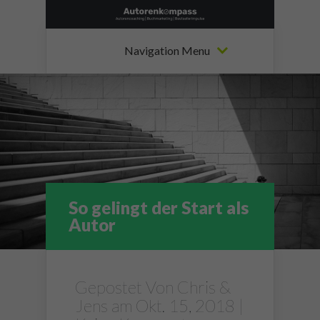
Navigation Menu
So gelingt der Start als
Autor
Gepostet Von
Chris &
Jens
am Okt. 15, 2018 |