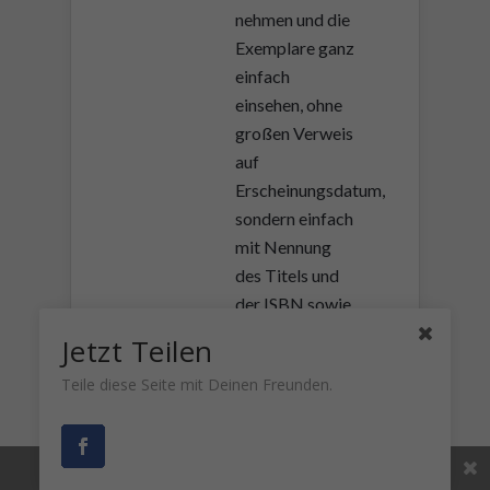
nehmen und die
Exemplare ganz
einfach
einsehen, ohne
großen Verweis
auf
Erscheinungsdatum,
sondern einfach
mit Nennung
des Titels und
der ISBN sowie
dem Verweis,
Jetzt Teilen
dass es für die
Teile diese Seite mit Deinen Freunden.
Vollständigkeit
des DNB-
Archivs ist.
Share This
Wir kennen