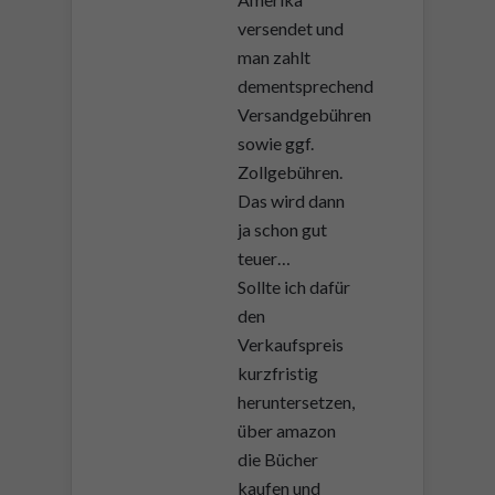
versendet und
man zahlt
dementsprechend
Versandgebühren
sowie ggf.
Zollgebühren.
Das wird dann
ja schon gut
teuer…
Sollte ich dafür
den
Verkaufspreis
kurzfristig
heruntersetzen,
über amazon
die Bücher
kaufen und