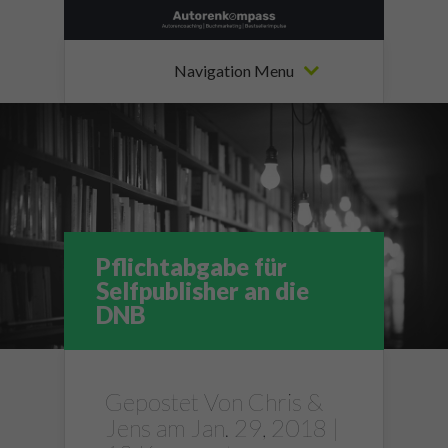
Navigation Menu
Pflichtabgabe für
Selfpublisher an die
DNB
Gepostet Von
Chris &
Jens
am Jan. 29, 2018 |