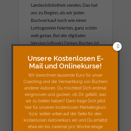
Landesbibliothek senden. Das hat
uns zu Beginn, als wir jeden
Buchverkauf noch wie einen
Lottogewinn feierten, ganz schön
weh getan. Bei der digitalen
Version (eBook) Deines Buches ist
das noch nicht so weit. Dennoch
Unsere Kostenlosen E-
solltest Du Dich hier bei Deiner
Mail und Onlinekurse!
zuständigen Landesbibliothek
erkundigen. Eine Alternative gibt
Wir berechnen tausende Euro für unser
es aber leider nicht. Also lieber
Coaching und die Vermarktung von Büchern
anderer Autoren. Du möchtest Dich erstmal
Vorsicht als Nachsicht walten
eingrooven und gucken, ob Dir gefällt, was
lassen. Wer muss sein Werk nun wo
wir zu bieten haben? Dann trage Dich jetzt
einreichen?
hier für unseren kostenlosen Marketingkurs
bzw. weiter unten auf der Seite für den
Baden-Württemberg =>
kostenlosen Autorenkurs ein und Du erhältst
Badische Landesbibliothek
etwa ein bis zweimal pro Woche einige
(Karlsruhe) + Württembergische