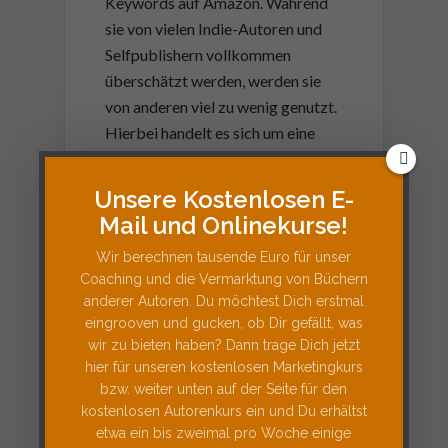
Keywords auf Amazon. Während
sie von vielen Indie-Autoren und
Selfpublishern vollkommen
überschätzt werden, werden sie
von anderen viel zu wenig genutzt.
Hierbei handelt es sich um eine
kleine Wissenschaft, für die wir
einen eigenen 7,5-stündigen
Unsere Kostenlosen E-
Videokurs erstellt haben (
hier
Mail und Onlinekurse!
geht’s zum Kurs
). Darüber hinaus
Wir berechnen tausende Euro für unser
haben wir hierfür einen eigenen
Coaching und die Vermarktung von Büchern
Blogartikel zur Keywordanalyse
anderer Autoren. Du möchtest Dich erstmal
auf Amazon erstellt.
eingrooven und gucken, ob Dir gefällt, was
wir zu bieten haben? Dann trage Dich jetzt
hier für unseren kostenlosen Marketingkurs
bzw. weiter unten auf der Seite für den
kostenlosen Autorenkurs ein und Du erhältst
etwa ein bis zweimal pro Woche einige