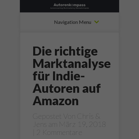
Navigation Menu
Die richtige
Marktanalyse
für Indie-
Autoren auf
Amazon
Gepostet Von
Chris &
Jens
am März 19, 2018
|
2 Kommentare