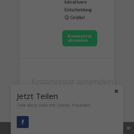
lukrativere
Entscheidung
😉 Grüße!
Kommentar
absenden
Kommentar absenden
Jetzt Teilen
Deine E-Mail-Adresse wird
Teile diese Seite mit Deinen Freunden.
nicht veröffentlicht.
Erforderliche Felder sind mit
*
markiert
Share This