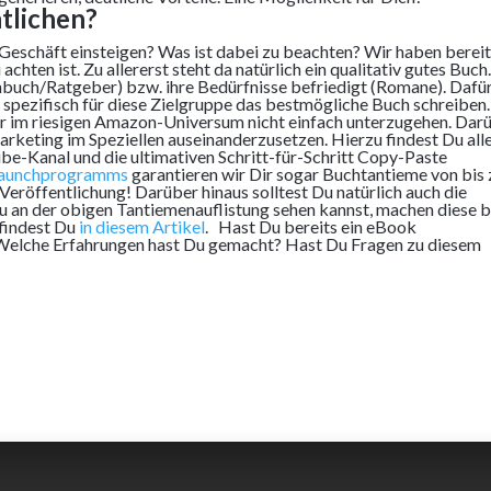
tlichen?
Geschäft einsteigen? Was ist dabei zu beachten? Wir haben bereit
chten ist. Zu allererst steht da natürlich ein qualitativ gutes Buch.
chbuch/Ratgeber) bzw. ihre Bedürfnisse befriedigt (Romane). Dafü
r spezifisch für diese Zielgruppe das bestmögliche Buch schreiben
ter im riesigen Amazon-Universum nicht einfach unterzugehen. Dar
arketing im Speziellen auseinanderzusetzen. Hierzu findest Du all
e-Kanal und die ultimativen Schritt-für-Schritt Copy-Paste
aunchprogramms
garantieren wir Dir sogar Buchtantieme von bis 
eröffentlichung! Darüber hinaus solltest Du natürlich auch die
u an der obigen Tantiemenauflistung sehen kannst, machen diese b
 findest Du
in diesem Artikel
. Hast Du bereits ein eBook
? Welche Erfahrungen hast Du gemacht? Hast Du Fragen zu diesem