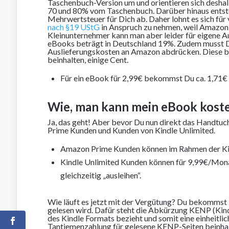
Taschenbuch-Version um und orientieren sich deshal
70 und 80% vom Taschenbuch. Darüber hinaus entste
Mehrwertsteuer für Dich ab. Daher lohnt es sich für v
nach §19 UStG
in Anspruch zu nehmen, weil Amazon 
Kleinunternehmer kann man aber leider für eigene 
eBooks beträgt in Deutschland 19%. Zudem musst Du
Auslieferungskosten an Amazon abdrücken. Diese bew
beinhalten, einige Cent.
Für ein eBook für 2,99€ bekommst Du ca. 1,71€
Wie, man kann mein eBook koste
Ja, das geht! Aber bevor Du nun direkt das Handtuch 
Prime Kunden und Kunden von Kindle Unlimited.
Amazon Prime Kunden können im Rahmen der Kind
Kindle Unlimited Kunden können für 9,99€/Mona
gleichzeitig „ausleihen“.
Wie läuft es jetzt mit der Vergütung? Du bekommst 
gelesen wird. Dafür steht die Abkürzung KENP (Kindl
des Kindle Formats bezieht und somit eine einheitli
Tantiemenzahlung für gelesene KENP-Seiten beinhal