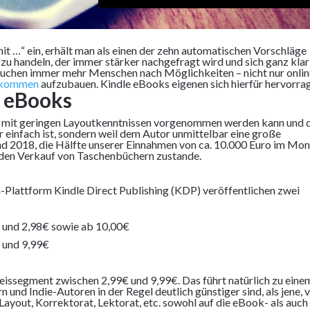
it …“ ein, erhält man als einen der zehn automatischen Vorschläge
 zu handeln, der immer stärker nachgefragt wird und sich ganz klar
h suchen immer mehr Menschen nach Möglichkeiten – nicht nur onlin
inkommen
aufzubauen. Kindle eBooks eigenen sich hierfür hervorra
e eBooks
uch mit geringen Layoutkenntnissen vorgenommen werden kann und 
r einfach ist, sondern weil dem Autor unmittelbar eine große
and 2018, die Hälfte unserer Einnahmen von ca. 10.000 Euro im Mo
 den Verkauf von Taschenbüchern zustande.
-Plattform Kindle Direct Publishing (KDP) veröffentlichen zwei
 und 2,98€ sowie ab 10,00€
 und 9,99€
eissegment zwischen 2,99€ und 9,99€. Das führt natürlich zu eine
 und Indie-Autoren in der Regel deutlich günstiger sind, als jene, 
Layout, Korrektorat, Lektorat, etc. sowohl auf die eBook- als auch