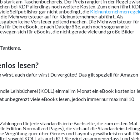
b stark am Taschenbuchpreis. Der Preis rangiert in der Regel zwi
hen bei KDP allerdings noch weitere Kosten. Zum einen führt KD
iele Selfpublisher gar nicht unbedingt, die
Kleinunternehmerregel
die Mehrwertsteuer auf für Kleinunternehmer abführt. Als
Ausgaben keine Vorsteuer geltend machen. Die Mehrwertsteuer für
 für Dein eBook, je nach Dateigröße, auch noch sogenannte
egen sich für eBooks, die nicht gerade viele und große Bilder
 Tantieme.
nlos lesen?
wirst, auch dafür wirst Du vergütet! Das gilt speziell für Amazon
le Leihbücherei (KOLL) einmal im Monat ein eBook kostenlos le
t unbegrenzt viele eBooks lesen, jedoch immer nur maximal 10
Zahlungen für jede standardisierte Buchseite, die zum ersten Mal
e Edition Normalized Pages), die sich auf die Standardeinstellun
che Vergütung quer über Genres und Layouts gewährleisten soll. Di
tet sowohl KOLL als auch KU. Sie wird zusammengefasst und sieh