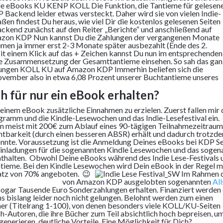
Die Funktion, die Tantieme für gelesen
Backend leider etwas versteckt. Daher wird sie von vielen Indie-
en findest Du heraus, wie viel Dir die kostenlos gelesenen Seiten
end zunächst auf den Reiter „Berichte“ und anschließend auf
Nun kannst Du die Zahlungen der vergangenen Monate
men ja immer erst 2-3 Monate später ausbezahlt (Ende des 2.
t einem Klick auf das + Zeichen kannst Du nun im entsprechenden
e Zusammensetzung der Gesamttantieme einsehen. So sah das ga
Immerhin beliefen sich die
vember also in etwa 6,08 Prozent unserer Buchtantieme unseres
h für nur ein eBook erhalten?
einem eBook zusätzliche Einnahmen zu erzielen. Zuerst fallen mir 
ramm und die Kindle-Lesewochen und das Indie-Lesefestival ein.
 meist mit 200€ zum Ablauf eines 90-tägigen Teilnahmezeitraum
Sichtbarkeit (durch einen besseren ABSR) erhält und dadurch trotzd
nnte. Voraussetzung ist die Anmeldung Deines eBooks bei KDP Se
nladungen für die sogenannten Kindle Lesewochen und das sogen
enthalten. Obwohl Deine eBooks während des Indie Lese-Festivals
tieme. Bei den Kindle Lesewochen wird Dein eBook in der Regel m
satz von 70% angeboten. 😉
Im Rahmen 
von Amazon KDP ausgelobten sogenannten
All
ogar Tausende Euro Sonderzahlungen erhalten. Finanziert werden 
uns bislang leider noch nicht gelungen. Belohnt werden zum einen
er (Titelrang 1-100), von denen besonders viele KOLL/KU-Seiten
Autoren, die ihre Bücher zum Teil absichtlich hoch bepreisen, u
erieren, deutliche Vorteile. Eine Möglichkeit für Dich?