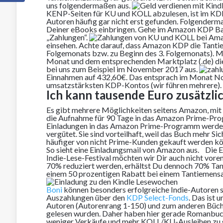
uns folgendermaßen aus.
KENP-Seiten für KU und KOLL abzulesen, ist im KDP 
Autoren häufig gar nicht erst gefunden. Folgendermaß
Deiner eBooks einbringen. Gehe im Amazon KDP Back
„Zahlungen“.
einsehen. Achte darauf, dass Amazon KDP die Tantie
Folgemonats bzw. zu Beginn des 3. Folgemonats). Mi
Monat und dem entsprechenden Marktplatz (.de) di
bei uns zum Beispiel im November 2017 aus.
Einnahmen auf 432,60€. Das entsprach im Monat No
umsatzstärksten KDP-Kontos (wir führen mehrere).
Ich kann tausende Euro zusätzlic
Es gibt mehrere Möglichkeiten seitens Amazon, mit 
die Aufnahme für 90 Tage in das Amazon Prime-Prog
Einladungen in das Amazon Prime-Programm werden
vergütet. Sie sind vorteilhaft, weil das Buch mehr 
häufiger von nicht Prime-Kunden gekauft werden kö
So sieht eine Einladungsmail von Amazon aus.
Die Ei
Indie-Lese-Festival möchten wir Dir auch nicht vor
70% reduziert werden, erhältst Du dennoch 70% Tan
einem 50 prozentigen Rabatt bei einem Tantiemen
Boni
können besonders erfolgreiche Indie-Autoren s
Auszahlungen über den
KDP Select-Fonds
. Das ist 
Autoren (Autorenrang 1-150) und zum anderen Büch
gelesen wurden. Daher haben hier gerade Romanbuch-
weniger Verkäufe und mehr KOLL/KU-Ausleihen zu gen