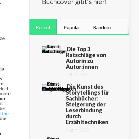
Buchcover gibt’s hier!
e
Recent
Popular
Random
nze
Die Top 3
Ratschläge von
Autorin zu
Autor:innen
da
Juli 12, 2024
s
em
Die Kunst des
lect.
Storytellings für
annte
Sachbücher:
 um
it
Steigerung der
der
Leserbindung
star-
durch
die
Erzähltechniken
Aug. 9, 2023
m