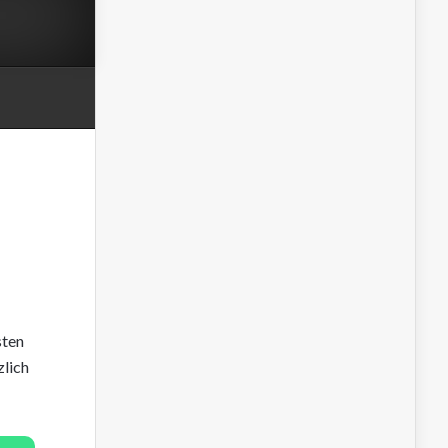
sten
zlich