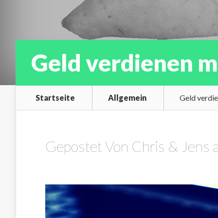
Geld verdienen m
Startseite
Allgemein
Geld verdi
Gepostet Von
Chris & Jens
a