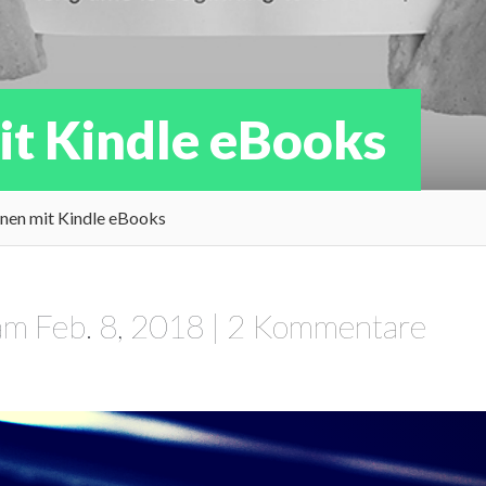
it Kindle eBooks
enen mit Kindle eBooks
m Feb. 8, 2018 |
2 Kommentare