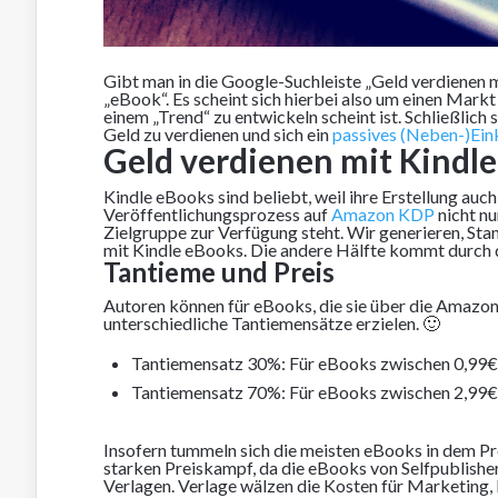
Gibt man in die Google-Suchleiste „Geld verdienen m
„eBook“. Es scheint sich hierbei also um einen Markt
einem „Trend“ zu entwickeln scheint ist. Schließlic
Geld zu verdienen und sich ein
passives (Neben-)E
Geld verdienen mit Kindl
Kindle eBooks sind beliebt, weil ihre Erstellung a
Veröffentlichungsprozess auf
Amazon KDP
nicht nu
Zielgruppe zur Verfügung steht. Wir generieren, St
mit Kindle eBooks. Die andere Hälfte kommt durch
Tantieme und Preis
Autoren können für eBooks, die sie über die Amazon
unterschiedliche Tantiemensätze erzielen. 🙂
Tantiemensatz 30%: Für eBooks zwischen 0,99€
Tantiemensatz 70%: Für eBooks zwischen 2,99€
Insofern tummeln sich die meisten eBooks in dem Pr
starken Preiskampf, da die eBooks von Selfpublishern
Verlagen. Verlage wälzen die Kosten für Marketing, 