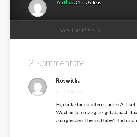
Author:
Chris & Jens
Share This Post On
2 Kommentare
Roswitha
21. APRIL 2018
Hi, danke für die interessanten Artikel
Wochen liefen sie ganz gut, danach fla
zum gleichen Thema. Habe1 Buch mome