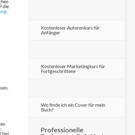
schen
P die
ung
Kostenloser Autorenkurs für
Anfänger
Kostenloser Marketingkurs für
Fortgeschrittene
sen.
Wo finde ich ein Cover für mein
Buch?
gen
Professionelle
e
t bei