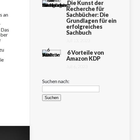
Die Kunst der
Recherche für
Sachbücher: Die
s an
Grundlagen für ein
r
erfolgreiches
. Das
Sachbuch
über
e
Juli 13, 2023
zu
6 Vorteile von
Amazon KDP
ie
Juli 6, 2023
Suchen nach: